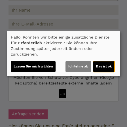
Hallo! Könnten wir bitte einige zusätzliche Dienste
für
Erforderlich
aktivieren? Sie können Ihre
Zustimmung später jederzeit ändern oder
Ich bin über 16 Jahre alt und erkläre mich mit
zurückziehen.
dem
Datenschutz
einverstanden.
Lassen Sie mich wählen
Ich lehne ab
Das ist ok
Möchten Sie von
Schutz vor Cyberangriffen (Google
ReCaptcha)
bereitgestellte externe Inhalte laden?
Ja
Anfrage senden
Hier können Sie uns eine Frage stellen oder eine E-